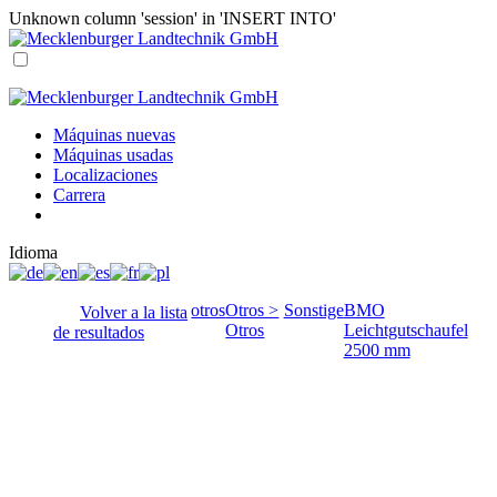
Unknown column 'session' in 'INSERT INTO'
Máquinas nuevas
Máquinas usadas
Localizaciones
Carrera
Idioma
otros
Otros >
Sonstige
BMO
Volver a la lista
Otros
Leichtgutschaufel
de resultados
2500 mm