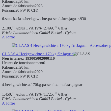
Kilométrage
0 km
Année de fabrication
2023
Puissance
0 kW (0 CH)
6-stueck-claas-heckgewichte-passend-fuer-jaguar-930
00
00
2.100,
€
plus TVA 19% (2.499,
€
)
Brut
Fricke Landmaschinen GmbH Bockel - Gyhum
A l'offre
CLAAS 4 Heckgewichte a 170 kg f?r Jaguar
Non interne.: 193005002000110
Heures de fonctionnement
0
Kilométrage
0 km
Année de fabrication
2020
Puissance
0 kW (0 CH)
4-heckgewichte-a-170kg-passend-zum-claas-jaguar
00
50
1.450,
€
plus TVA 19% (1.725,
€
)
Brut
Fricke Landmaschinen GmbH Bockel - Gyhum
A l'offre