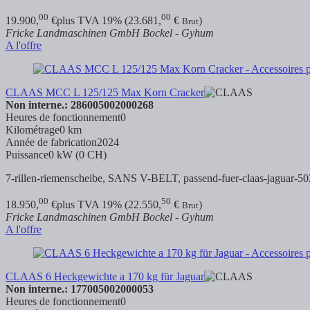
00
00
19.900,
€
plus TVA 19% (23.681,
€
)
Brut
Fricke Landmaschinen GmbH Bockel - Gyhum
A l'offre
CLAAS MCC L 125/125 Max Korn Cracker
Non interne.: 286005002000268
Heures de fonctionnement
0
Kilométrage
0 km
Année de fabrication
2024
Puissance
0 kW (0 CH)
7-rillen-riemenscheibe, SANS V-BELT,
passend-fuer-claas-jaguar-50
00
50
18.950,
€
plus TVA 19% (22.550,
€
)
Brut
Fricke Landmaschinen GmbH Bockel - Gyhum
A l'offre
CLAAS 6 Heckgewichte a 170 kg für Jaguar
Non interne.: 177005002000053
Heures de fonctionnement
0