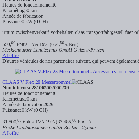
Heures de fonctionnement
0
Kilométrage
0 km
Année de fabrication
Puissance
0 kW (0 CH)
irrtum-zwischenverkauf-vorbehalten-claas-transportfahrgestell-fuer-or
00
50
550,
€
plus TVA 19% (654,
€
)
Brut
Mecklenburger Landtechnik GmbH Gülzow-Prüzen
A l'offre
D'autres véhicules de nos partenaires suivent, qui peuvent également ê
CLAAS V-Flex 28 Messertrommel
Non interne.: 281005002000239
Heures de fonctionnement
0
Kilométrage
0 km
Année de fabrication
2026
Puissance
0 kW (0 CH)
00
00
31.500,
€
plus TVA 19% (37.485,
€
)
Brut
Fricke Landmaschinen GmbH Bockel - Gyhum
A l'offre