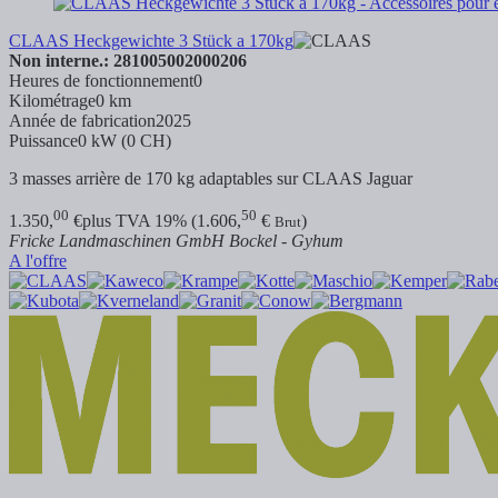
CLAAS Heckgewichte 3 Stück a 170kg
Non interne.: 281005002000206
Heures de fonctionnement
0
Kilométrage
0 km
Année de fabrication
2025
Puissance
0 kW (0 CH)
3 masses arrière de 170 kg adaptables sur CLAAS Jaguar
00
50
1.350,
€
plus TVA 19% (1.606,
€
)
Brut
Fricke Landmaschinen GmbH Bockel - Gyhum
A l'offre