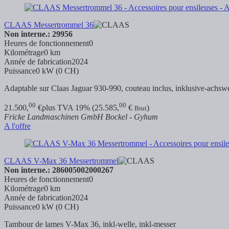
CLAAS Messertrommel 36
Non interne.: 29956
Heures de fonctionnement
0
Kilométrage
0 km
Année de fabrication
2024
Puissance
0 kW (0 CH)
Adaptable sur Claas Jaguar 930-990, couteau inclus,
inklusive-achswe
00
00
21.500,
€
plus TVA 19% (25.585,
€
)
Brut
Fricke Landmaschinen GmbH Bockel - Gyhum
A l'offre
CLAAS V-Max 36 Messertrommel
Non interne.: 286005002000267
Heures de fonctionnement
0
Kilométrage
0 km
Année de fabrication
2024
Puissance
0 kW (0 CH)
Tambour de lames V-Max 36,
inkl-welle,
inkl-messer