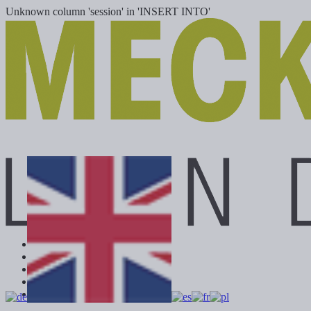
Unknown column 'session' in 'INSERT INTO'
Nouvelles machines
Machines d'occasion
Emplacement
Carrière