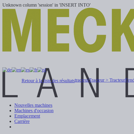
Unknown column 'session' in 'INSERT INTO'
tracteur
Tracteur > Tracteur
Fend
Retour à la liste des résultats
Nouvelles machines
Machines d'occasion
Emplacement
Carrière