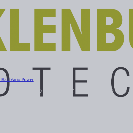
t
824 Vario Power