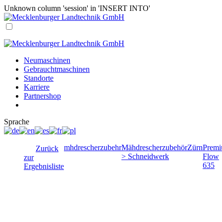
Unknown column 'session' in 'INSERT INTO'
Neumaschinen
Gebrauchtmaschinen
Standorte
Karriere
Partnershop
Sprache
mhdrescherzubehr
Mähdrescherzubehör
Zürn
Prem
Zurück
> Schneidwerk
Flow
zur
635
Ergebnisliste