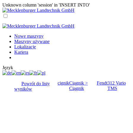
Unknown column 'session' in 'INSERT INTO'
Nowe maszyny
Maszyny używane
Lokalizacje
Kariera
Język
cignik
Ciągnik >
Fendt
312 Vario
Powrót do listy
Ciągnik
TMS
wyników