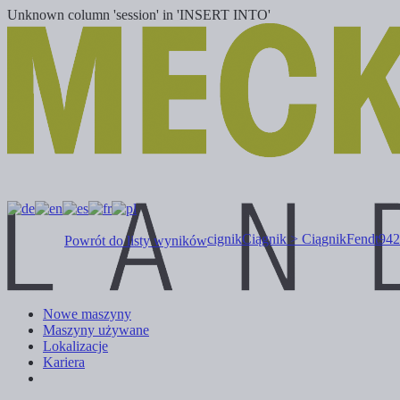
Unknown column 'session' in 'INSERT INTO'
cignik
Ciągnik > Ciągnik
Fendt
942
Powrót do listy wyników
Nowe maszyny
Maszyny używane
Lokalizacje
Kariera