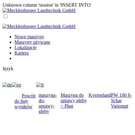
Unknown column 'session' in 'INSERT INTO'
Nowe maszyny
Maszyny używane
Lokalizacje
Kariera
Język
maszyna-
Maszyna do
Kverneland
PW 100 8-
Powrót
do-
uprawy gleby
Schar
do listy
uprawy-
> Pług
Variomat
wyników
gleby