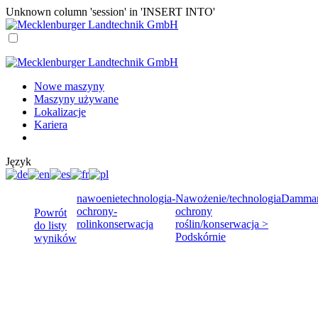
Unknown column 'session' in 'INSERT INTO'
Nowe maszyny
Maszyny używane
Lokalizacje
Kariera
Język
nawoenietechnologia-
Nawożenie/technologia
Damma
ochrony-
ochrony
Powrót
rolinkonserwacja
roślin/konserwacja >
do listy
Podskórnie
wyników