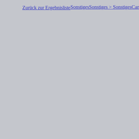
Sonstiges
Sonstiges > Sonstiges
Ca
Zurück zur Ergebnisliste