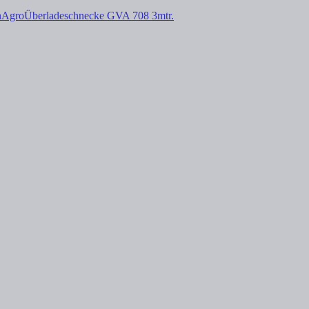
nAgro
Überladeschnecke GVA 708 3mtr.