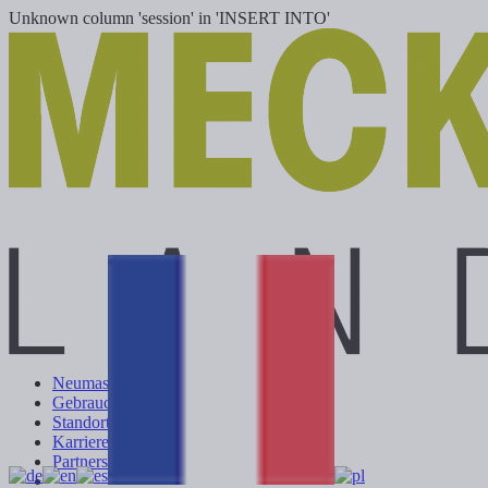
Unknown column 'session' in 'INSERT INTO'
Neumaschinen
Gebrauchtmaschinen
Standorte
Karriere
Partnershop