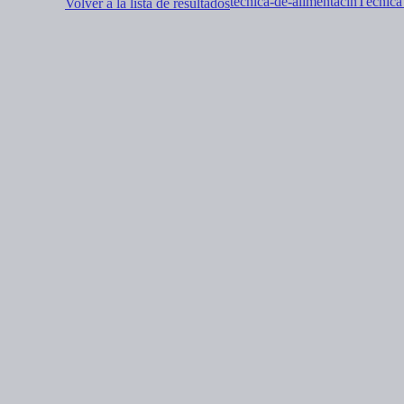
tecnica-de-alimentacin
Técnica
Volver a la lista de resultados