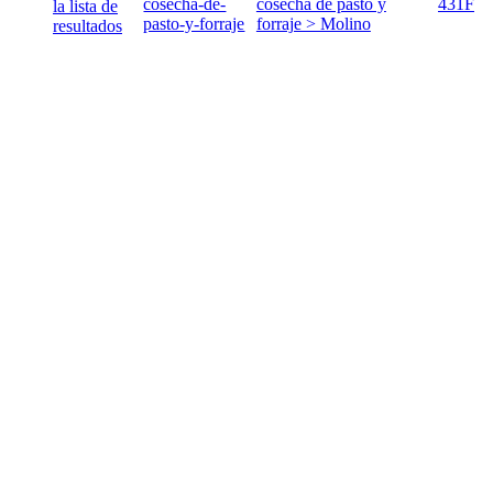
cosecha-de-
cosecha de pasto y
431F
la lista de
pasto-y-forraje
forraje > Molino
resultados