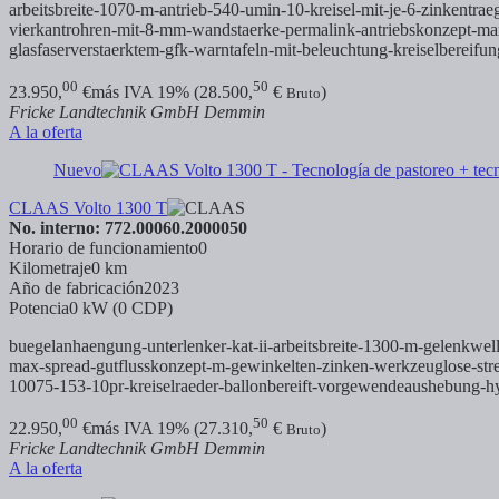
arbeitsbreite-1070-m-antrieb-540-umin-10-kreisel-mit-je-6-zinkentr
vierkantrohren-mit-8-mm-wandstaerke-permalink-antriebskonzept-max-
glasfaserverstaerktem-gfk-warntafeln-mit-beleuchtung-kreiselbereif
00
50
23.950,
€
más IVA 19% (28.500,
€
)
Bruto
Fricke Landtechnik GmbH Demmin
A la oferta
Nuevo
CLAAS Volto 1300 T
No. interno: 772.00060.2000050
Horario de funcionamiento
0
Kilometraje
0 km
Año de fabricación
2023
Potencia
0 kW (0 CDP)
buegelanhaengung-unterlenker-kat-ii-arbeitsbreite-1300-m-gelenkwell
max-spread-gutflusskonzept-m-gewinkelten-zinken-werkzeuglose-streu
10075-153-10pr-kreiselraeder-ballonbereift-vorgewendeaushebung-hy
00
50
22.950,
€
más IVA 19% (27.310,
€
)
Bruto
Fricke Landtechnik GmbH Demmin
A la oferta