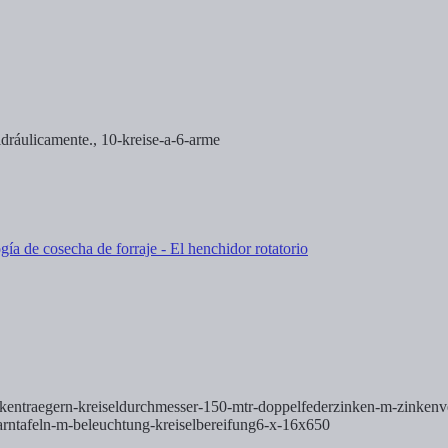
idráulicamente.,
10-kreise-a-6-arme
inkentraegern-kreiseldurchmesser-150-mtr-doppelfederzinken-m-zinkenve
arntafeln-m-beleuchtung-kreiselbereifung6-x-16x650