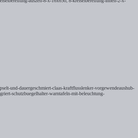
iselbereifung-auszen-8-x-16x650, 8-kreiselbereifung-innen-2-x-
kapselt-und-dauergeschmiert-claas-kraftflusslenker-vorgewendeaushub-
riert-schutzbuegelhalter-warntafeln-mit-beleuchtung-