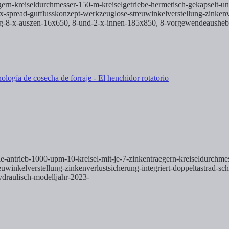
aegern-kreiseldurchmesser-150-m-kreiselgetriebe-hermetisch-gekapselt-
spread-gutflusskonzept-werkzeuglose-streuwinkelverstellung-zinkenver
ung-8-x-auszen-16x650,
8-und-2-x-innen-185x850,
8-vorgewendeaushe
e-antrieb-1000-upm-10-kreisel-mit-je-7-zinkentraegern-kreiseldurchmes
winkelverstellung-zinkenverlustsicherung-integriert-doppeltastrad-sc
draulisch-modelljahr-2023-