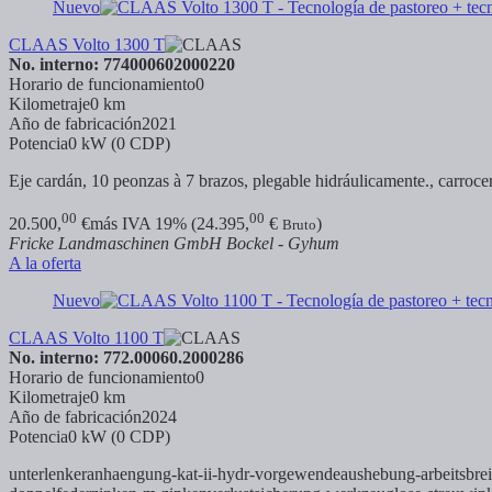
Nuevo
CLAAS Volto 1300 T
No. interno: 774000602000220
Horario de funcionamiento
0
Kilometraje
0 km
Año de fabricación
2021
Potencia
0 kW (0 CDP)
Eje cardán, 10 peonzas à 7 brazos, plegable hidráulicamente., carrocer
00
00
20.500,
€
más IVA 19% (24.395,
€
)
Bruto
Fricke Landmaschinen GmbH Bockel - Gyhum
A la oferta
Nuevo
CLAAS Volto 1100 T
No. interno: 772.00060.2000286
Horario de funcionamiento
0
Kilometraje
0 km
Año de fabricación
2024
Potencia
0 kW (0 CDP)
unterlenkeranhaengung-kat-ii-hydr-vorgewendeaushebung-arbeitsbreit