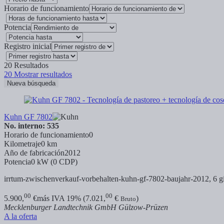
Horario de funcionamiento
Potencia
Registro inicial
20
Resultados
20
Mostrar resultados
Nueva búsqueda
Kuhn GF 7802
No. interno: 535
Horario de funcionamiento
0
Kilometraje
0 km
Año de fabricación
2012
Potencia
0 kW (0 CDP)
irrtum-zwischenverkauf-vorbehalten-kuhn-gf-7802-baujahr-2012, 6 gir
00
00
5.900,
€
más IVA 19% (7.021,
€
)
Bruto
Mecklenburger Landtechnik GmbH Gülzow-Prüzen
A la oferta