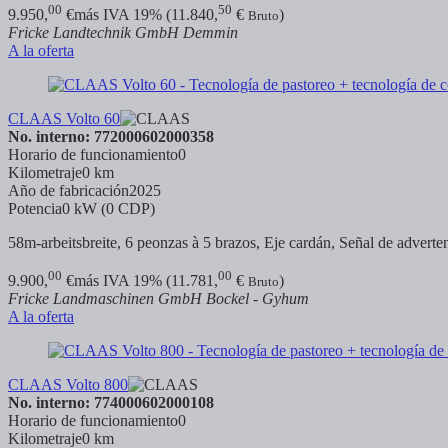
00
50
9.950,
€
más IVA 19% (11.840,
€
)
Bruto
Fricke Landtechnik GmbH Demmin
A la oferta
CLAAS Volto 60
No. interno: 772000602000358
Horario de funcionamiento
0
Kilometraje
0 km
Año de fabricación
2025
Potencia
0 kW (0 CDP)
58m-arbeitsbreite, 6 peonzas à 5 brazos, Eje cardán, Señal de adverte
00
00
9.900,
€
más IVA 19% (11.781,
€
)
Bruto
Fricke Landmaschinen GmbH Bockel - Gyhum
A la oferta
CLAAS Volto 800
No. interno: 774000602000108
Horario de funcionamiento
0
Kilometraje
0 km