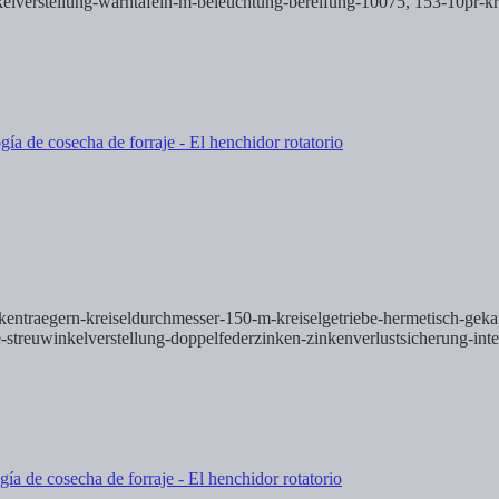
lverstellung-warntafeln-m-beleuchtung-bereifung-10075, 153-10pr-kre
zinkentraegern-kreiseldurchmesser-150-m-kreiselgetriebe-hermetisch-ge
treuwinkelverstellung-doppelfederzinken-zinkenverlustsicherung-integ