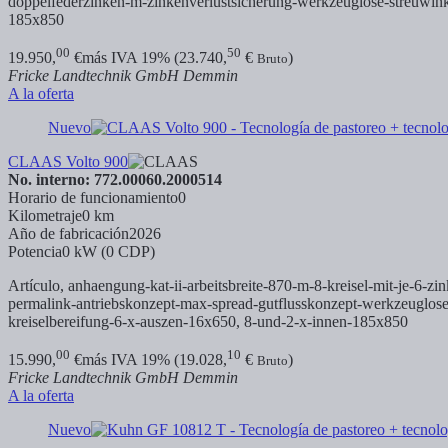
doppelfederzinken-m-zinkenverlustsicherung-werkzeuglose-streuwinke
185x850
00
50
19.950,
€
más IVA 19% (23.740,
€
)
Bruto
Fricke Landtechnik GmbH Demmin
A la oferta
Nuevo
CLAAS Volto 900
No. interno: 772.00060.2000514
Horario de funcionamiento
0
Kilometraje
0 km
Año de fabricación
2026
Potencia
0 kW (0 CDP)
Artículo, anhaengung-kat-ii-arbeitsbreite-870-m-8-kreisel-mit-je-6-
permalink-antriebskonzept-max-spread-gutflusskonzept-werkzeuglose-s
kreiselbereifung-6-x-auszen-16x650,
8-und-2-x-innen-185x850
00
10
15.990,
€
más IVA 19% (19.028,
€
)
Bruto
Fricke Landtechnik GmbH Demmin
A la oferta
Nuevo