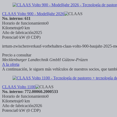
CLAAS Volto 900 - Modelljahr 2026
No. interno: 611
Horario de funcionamiento
0
Kilometraje
0 km
Año de fabricación
2025
Potencia
0 kW (0 CDP)
irrtum-zwischenverkauf-vorbehalten-claas-volto-900-baujahr-2025-mo
Precio a consultar
Mecklenburger Landtechnik GmbH Gülzow-Prüzen
A la oferta
A continuación, le siguen más vehículos de nuestros socios, que tambi
CLAAS Volto 1100
No. interno: 772.00060.2000533
Horario de funcionamiento
0
Kilometraje
0 km
Año de fabricación
2026
Potencia
0 kW (0 CDP)