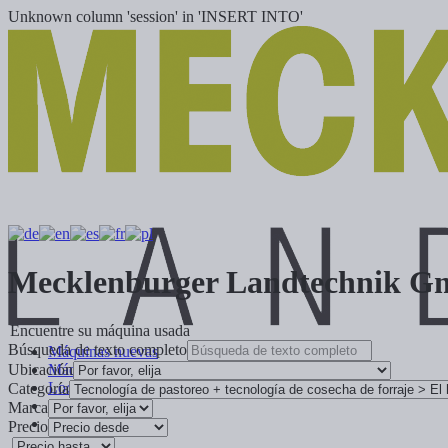
Unknown column 'session' in 'INSERT INTO'
Mecklenburger Landtechnik 
Encuentre su máquina usada
Búsqueda de texto completo
Máquinas nuevas
Máquinas usadas
Ubicación
Localizaciones
Categoría
Carrera
Marca
Precio