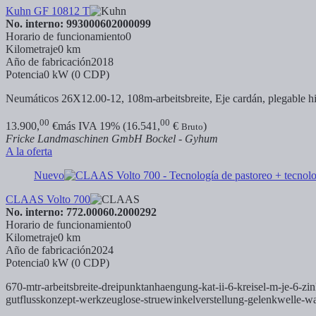
Kuhn GF 10812 T
No. interno: 993000602000099
Horario de funcionamiento
0
Kilometraje
0 km
Año de fabricación
2018
Potencia
0 kW (0 CDP)
Neumáticos 26X12.00-12,
108m-arbeitsbreite, Eje cardán, plegable h
00
00
13.900,
€
más IVA 19% (16.541,
€
)
Bruto
Fricke Landmaschinen GmbH Bockel - Gyhum
A la oferta
Nuevo
CLAAS Volto 700
No. interno: 772.00060.2000292
Horario de funcionamiento
0
Kilometraje
0 km
Año de fabricación
2024
Potencia
0 kW (0 CDP)
670-mtr-arbeitsbreite-dreipunktanhaengung-kat-ii-6-kreisel-m-je-6-z
gutflusskonzept-werkzeuglose-struewinkelverstellung-gelenkwelle-w