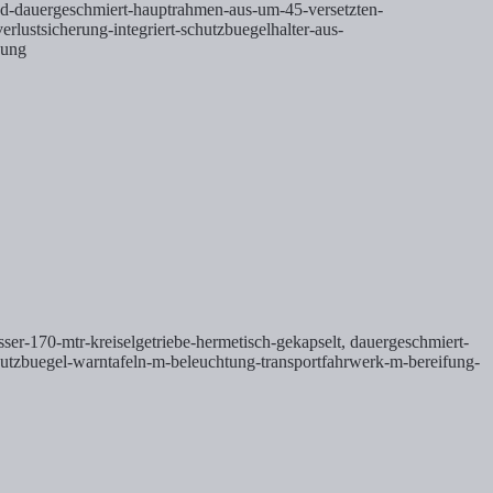
und-dauergeschmiert-hauptrahmen-aus-um-45-versetzten-
lustsicherung-integriert-schutzbuegelhalter-aus-
bung
ser-170-mtr-kreiselgetriebe-hermetisch-gekapselt, dauergeschmiert-
hutzbuegel-warntafeln-m-beleuchtung-transportfahrwerk-m-bereifung-