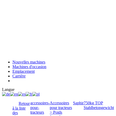
Nouvelles machines
Machines d'occasion
Emplacement
Carrière
Langue
accessoires-
Accessoires
Saphir
750kg TOP
Retour
pour-
pour tracteurs
Stahlbetongewicht
à la liste
tracteurs
> Poids
des