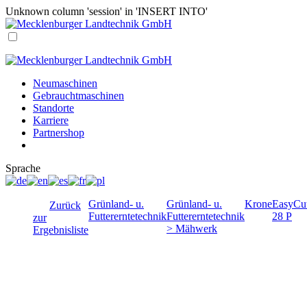
Unknown column 'session' in 'INSERT INTO'
Neumaschinen
Gebrauchtmaschinen
Standorte
Karriere
Partnershop
Sprache
Grünland- u.
Grünland- u.
Krone
EasyCu
Zurück
Futtererntetechnik
Futtererntetechnik
28 P
zur
> Mähwerk
Ergebnisliste