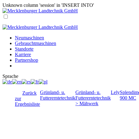
Unknown column 'session' in 'INSERT INTO'
Neumaschinen
Gebrauchtmaschinen
Standorte
Karriere
Partnershop
Sprache
Grünland- u.
Grünland- u.
Lely
Splendim
Zurück
Futtererntetechnik
Futtererntetechnik
900 MC
zur
> Mähwerk
Ergebnisliste