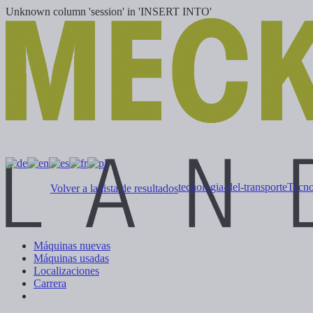
Unknown column 'session' in 'INSERT INTO'
tecnologia-del-transporte
Tecno
Volver a la lista de resultados
Máquinas nuevas
Máquinas usadas
Localizaciones
Carrera