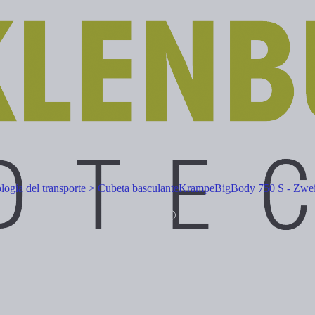
logía del transporte > Cubeta basculante
Krampe
BigBody 750 S - Zweis