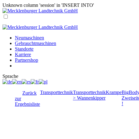
Unknown column 'session' in 'INSERT INTO'
Neumaschinen
Gebrauchtmaschinen
Standorte
Karriere
Partnershop
Sprache
Transporttechnik
Transporttechnik
Krampe
BigBody
Zurück
> Wannenkipper
Zweiseit
zur
!
Ergebnisliste