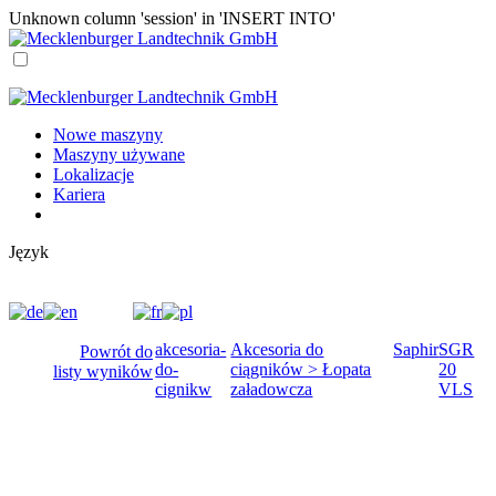
Unknown column 'session' in 'INSERT INTO'
Nowe maszyny
Maszyny używane
Lokalizacje
Kariera
Język
akcesoria-
Akcesoria do
Saphir
SGR
Powrót do
do-
ciągników > Łopata
20
listy wyników
cignikw
załadowcza
VLS