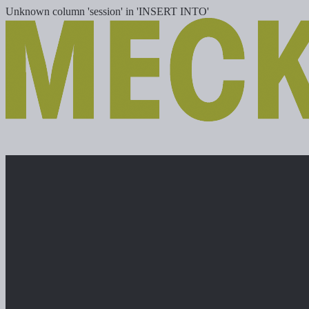
Unknown column 'session' in 'INSERT INTO'
Nowe maszyny
Maszyny używane
Lokalizacje
Kariera