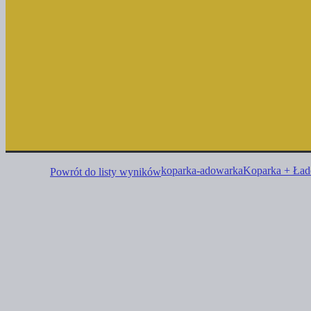
koparka-adowarka
Koparka + Ład
Powrót do listy wyników