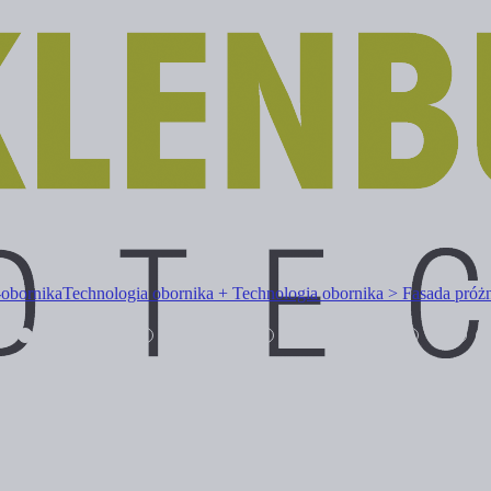
-obornika
Technologia obornika + Technologia obornika > Fasada próż