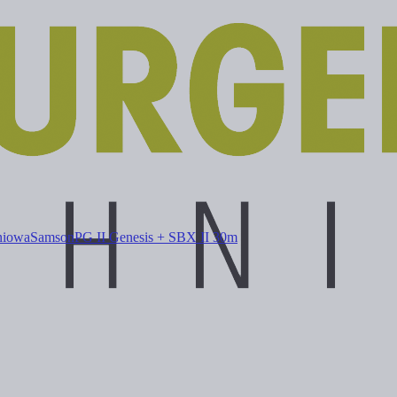
niowa
Samson
PG II Genesis + SBX II 30m