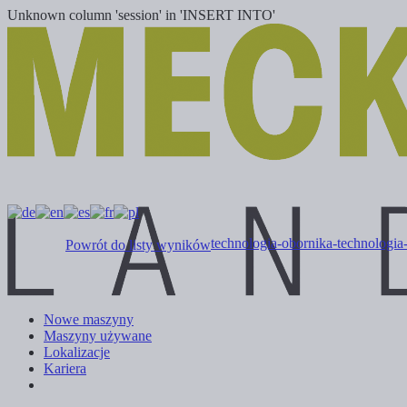
Unknown column 'session' in 'INSERT INTO'
technologia-obornika-technologia
Powrót do listy wyników
Nowe maszyny
Maszyny używane
Lokalizacje
Kariera