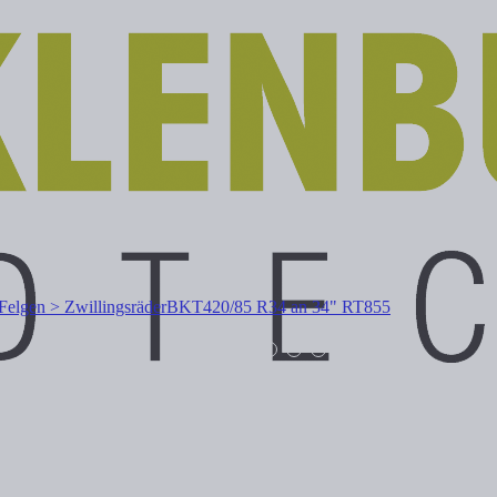
Felgen > Zwillingsräder
BKT
420/85 R34 an 34" RT855