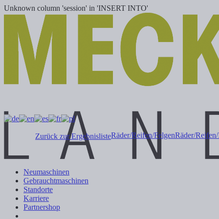
Unknown column 'session' in 'INSERT INTO'
Räder/Reifen/Felgen
Räder/Reifen/
Zurück zur Ergebnisliste
Neumaschinen
Gebrauchtmaschinen
Standorte
Karriere
Partnershop